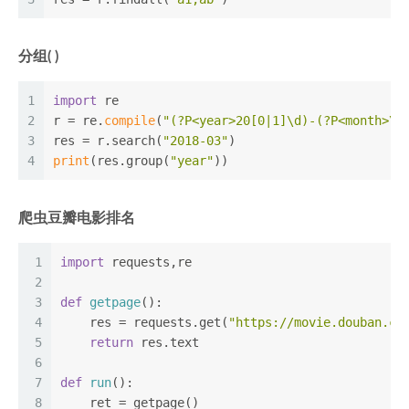
分组( )
1
import
 re
2
r = re.
compile
(
"(?P<year>20[0|1]\d)-(?P<month>\d
3
res = r.search(
"2018-03"
)
4
print
(res.group(
"year"
))
爬虫豆瓣电影排名
1
import
 requests,re
2
3
def
getpage
():
4
    res = requests.get(
"https://movie.douban.co
5
return
 res.text
6
7
def
run
():
8
    ret = getpage()