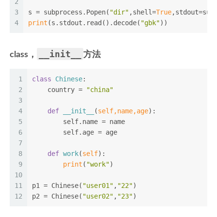
2
3
s = subprocess.Popen(
"dir"
,shell=
True
,stdout=sub
4
print
(s.stdout.read().decode(
"gbk"
))
__init__
class，
方法
1
class
Chinese
:
2
    country = 
"china"
3
4
def
__init__
(
self,name,age
):
5
        self.name = name
6
        self.age = age
7
8
def
work
(
self
):
9
print
(
"work"
)
10
11
p1 = Chinese(
"user01"
,
"22"
)
12
p2 = Chinese(
"user02"
,
"23"
)