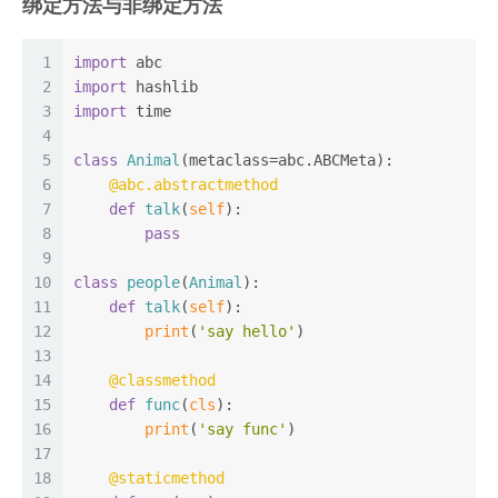
绑定方法与非绑定方法
1
import
 abc
2
import
 hashlib
3
import
 time
4
5
class
Animal
(metaclass=abc.ABCMeta):
6
    @abc.abstractmethod
7
def
talk
(
self
):
8
pass
9
10
class
people
(
Animal
):
11
def
talk
(
self
):
12
print
(
'say hello'
)
13
14
    @classmethod
15
def
func
(
cls
):
16
print
(
'say func'
)
17
18
    @staticmethod