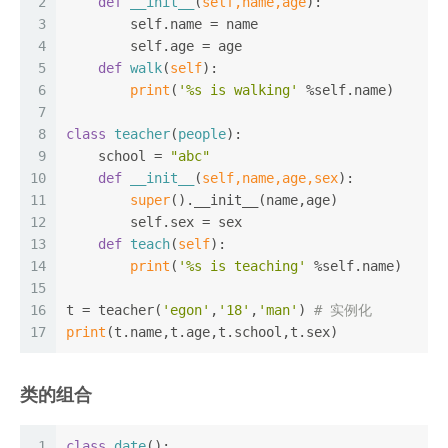
2
def
__init__
(
self,name,age
):
3
        self.name = name
4
        self.age = age
5
def
walk
(
self
):
6
print
(
'%s is walking'
 %self.name)
7
8
class
teacher
(
people
):
9
    school = 
"abc"
10
def
__init__
(
self,name,age,sex
):
11
super
().__init__(name,age)
12
        self.sex = sex
13
def
teach
(
self
):
14
print
(
'%s is teaching'
 %self.name)
15
16
t = teacher(
'egon'
,
'18'
,
'man'
) 
# 实例化
17
print
(t.name,t.age,t.school,t.sex)
类的组合
1
class
date
():