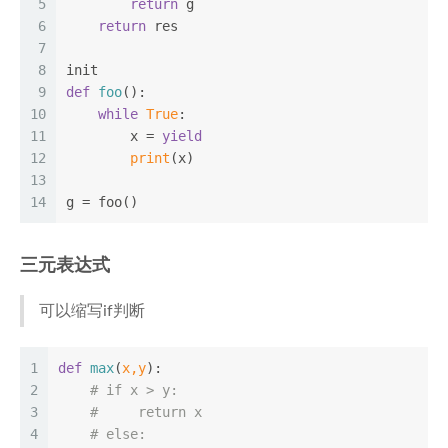
5
return
 g
6
return
 res
7
8
init
9
def
foo
():
10
while
True
:
11
        x = 
yield
12
print
(x)
13
14
g = foo()
三元表达式
可以缩写if判断
1
def
max
(
x,y
):
2
# if x > y:
3
#     return x
4
# else: