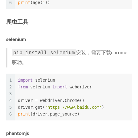
6
print
(age(
1
))
爬虫工具
selenium
pip install selenium
安装，需要下载chrome
驱动。
1
import
 selenium
2
from
 selenium 
import
 webdriver
3
4
driver = webdriver.Chrome()
5
driver.get(
'https://www.baidu.com'
)
6
print
(driver.page_source)
phantomjs