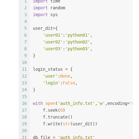
1
import
 time
2
import
 random
3
import
 sys
4
5
user_dit={
6
'user01'
:
'python01'
,
7
'user02'
:
'python02'
,
8
'user03'
:
'python03'
,
9
}
10
11
login_status = {
12
'user'
:
None
,
13
'login'
:
False
,
14
}
15
16
with
open
(
'auth_info.txt'
,
'w'
,encoding=
'ut
17
    f.seek(
0
)
18
    f.truncate()
19
    f.write(
str
(user_dit))
20
21
db_file = 
'auth_info.txt'