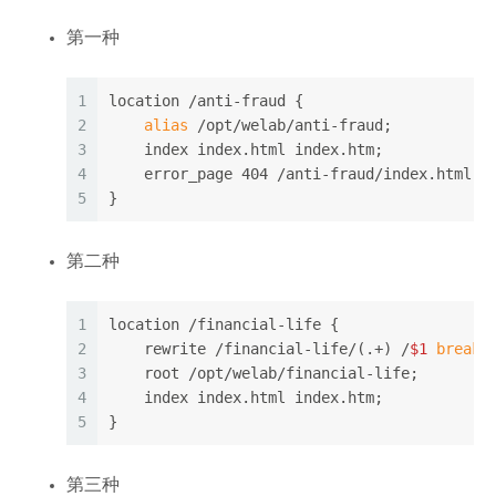
第一种
1
location /anti-fraud {
2
alias
 /opt/welab/anti-fraud;
3
    index index.html index.htm;
4
    error_page 404 /anti-fraud/index.html;
5
}
第二种
1
location /financial-life {
2
    rewrite /financial-life/(.+) /
$1
break
;
3
    root /opt/welab/financial-life;
4
    index index.html index.htm;
5
}
第三种