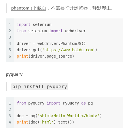
phantomjs下载页
，不需要打开浏览器，静默爬虫。
1
import
 selenium
2
from
 selenium 
import
 webdriver
3
4
driver = webdriver.PhantomJS()
5
driver.get(
'https://www.baidu.com'
)
6
print
(driver.page_source)
pyquery
pip install pyquery
1
from
 pyquery 
import
 PyQuery 
as
 pq
2
3
doc = pq(
'<html>Hello World!</html>'
)
4
print
(doc(
'html'
).text())