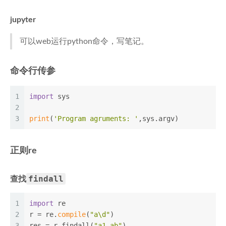
jupyter
可以web运行python命令，写笔记。
命令行传参
1
import
 sys
2
3
print
(
'Program agruments: '
,sys.argv)
正则re
findall
查找
1
import
 re
2
r = re.
compile
(
"a\d"
)
3
res = r.findall(
"a1,ab"
)