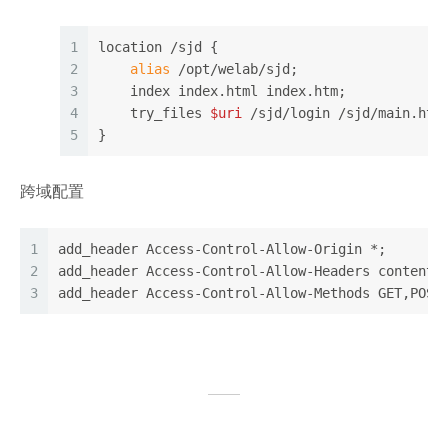
1
location /sjd {
2
alias
 /opt/welab/sjd;
3
    index index.html index.htm;
4
    try_files 
$uri
 /sjd/login /sjd/main.htm
5
}
跨域配置
1
add_header Access-Control-Allow-Origin *;
2
add_header Access-Control-Allow-Headers content-
3
add_header Access-Control-Allow-Methods GET,POST