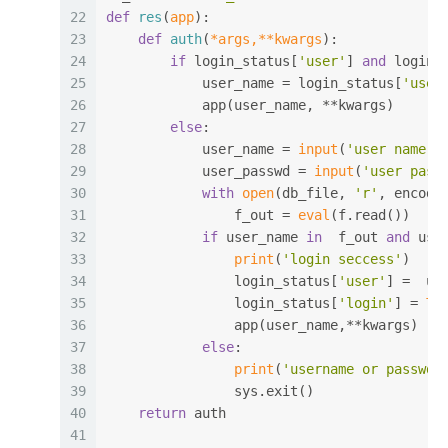
22
def
res
(
app
):
23
def
auth
(
*args,**kwargs
):
24
if
 login_status[
'user'
] 
and
 login_
25
            user_name = login_status[
'user
26
            app(user_name, **kwargs)
27
else
:
28
            user_name = 
input
(
'user name: 
29
            user_passwd = 
input
(
'user pass
30
with
open
(db_file, 
'r'
, encodi
31
                f_out = 
eval
(f.read())
32
if
 user_name 
in
  f_out 
and
 use
33
print
(
'login seccess'
)
34
                login_status[
'user'
] =  us
35
                login_status[
'login'
] = 
Tr
36
                app(user_name,**kwargs)
37
else
:
38
print
(
'username or passwd 
39
                sys.exit()
40
return
 auth
41