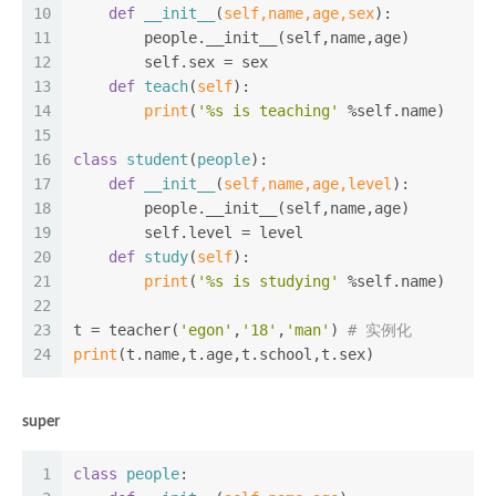
10
def
__init__
(
self,name,age,sex
):
11
        people.__init__(self,name,age)
12
        self.sex = sex
13
def
teach
(
self
):
14
print
(
'%s is teaching'
 %self.name)
15
16
class
student
(
people
):
17
def
__init__
(
self,name,age,level
):
18
        people.__init__(self,name,age)
19
        self.level = level
20
def
study
(
self
):
21
print
(
'%s is studying'
 %self.name)
22
23
t = teacher(
'egon'
,
'18'
,
'man'
) 
# 实例化
24
print
(t.name,t.age,t.school,t.sex)
super
1
class
people
: