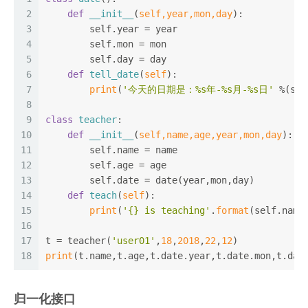
2
def
__init__
(
self,year,mon,day
):
3
        self.year = year
4
        self.mon = mon
5
        self.day = day
6
def
tell_date
(
self
):
7
print
(
'今天的日期是：%s年-%s月-%s日'
 %(sel
8
9
class
teacher
:
10
def
__init__
(
self,name,age,year,mon,day
):
11
        self.name = name
12
        self.age = age
13
        self.date = date(year,mon,day)
14
def
teach
(
self
):
15
print
(
'{} is teaching'
.
format
(self.name
16
17
t = teacher(
'user01'
,
18
,
2018
,
22
,
12
)
18
print
(t.name,t.age,t.date.year,t.date.mon,t.dat
归一化接口