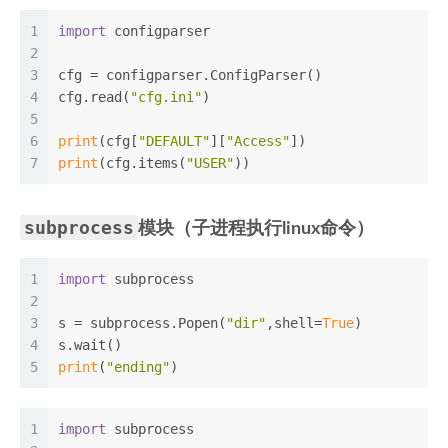
1
import
 configparser
2
3
cfg = configparser.ConfigParser()
4
cfg.read(
"cfg.ini"
)
5
6
print
(cfg[
"DEFAULT"
][
"Access"
])
7
print
(cfg.items(
"USER"
))
subprocess
模块（子进程执行linux命令）
1
import
 subprocess
2
3
s = subprocess.Popen(
"dir"
,shell=
True
)
4
s.wait()
5
print
(
"ending"
)
1
import
 subprocess