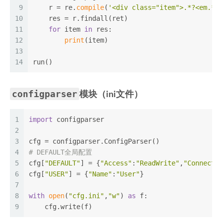
9
    r = re.
compile
(
'<div class="item">.*?<em.*?
10
    res = r.findall(ret)
11
for
 item 
in
 res:
12
print
(item)
13
14
run()
configparser
模块（ini文件）
1
import
 configparser
2
3
cfg = configparser.ConfigParser()
4
# DEFAULT全局配置
5
cfg[
"DEFAULT"
] = {
"Access"
:
"ReadWrite"
,
"Connect"
6
cfg[
"USER"
] = {
"Name"
:
"User"
}
7
8
with
open
(
"cfg.ini"
,
"w"
) 
as
 f:
9
    cfg.write(f)