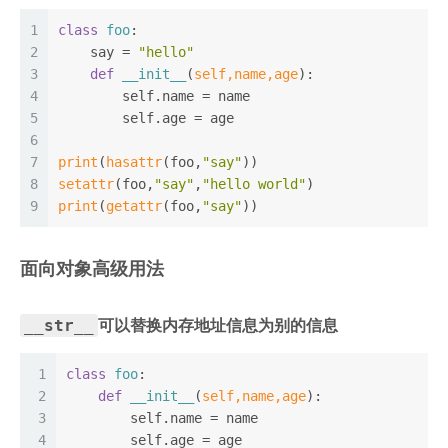
1
class
foo
:
2
    say = 
"hello"
3
def
__init__
(
self,name,age
):
4
        self.name = name
5
        self.age = age
6
7
print
(
hasattr
(foo,
"say"
))
8
setattr
(foo,
"say"
,
"hello world"
)
9
print
(
getattr
(foo,
"say"
))
面向对象高级用法
__str__
可以替换内存地址信息为别的信息
1
class
foo
:
2
def
__init__
(
self,name,age
):
3
        self.name = name
4
        self.age = age