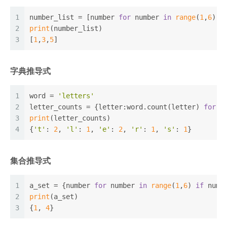
1
number_list = [number 
for
 number 
in
range
(
1
,
6
) 
i
2
print
(number_list)
3
[
1
,
3
,
5
]
字典推导式
1
word = 
'letters'
2
letter_counts = {letter:word.count(letter) 
for
 l
3
print
(letter_counts)
4
{
't'
: 
2
, 
'l'
: 
1
, 
'e'
: 
2
, 
'r'
: 
1
, 
's'
: 
1
}
集合推导式
1
a_set = {number 
for
 number 
in
range
(
1
,
6
) 
if
 numb
2
print
(a_set)
3
{
1
, 
4
}