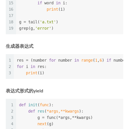
15
if
 word 
in
 i:
16
print
(i)
17
18
g = tail(
'a.txt'
)
19
grep(g,
'error'
)
生成器表达式
1
res = (number 
for
 number 
in
range
(
1
,
6
) 
if
 number
2
for
 i 
in
 res:
3
print
(i)
表达式形式的yield
1
def
init
(
func
):
2
def
res
(
*args,**kwargs
):
3
        g = func(*args,**kwargs)
4
next
(g)