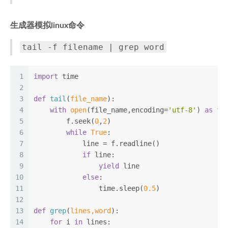
生成器模拟linux命令
tail -f filename | grep word
1
import
 time
2
3
def
tail
(
file_name
):
4
with
open
(file_name,encoding=
'utf-8'
) 
as
 f:
5
        f.seek(
0
,
2
)
6
while
True
:
7
            line = f.readline()
8
if
 line:
9
yield
 line
10
else
:
11
                time.sleep(
0.5
)
12
13
def
grep
(
lines,word
):
14
for
 i 
in
 lines: