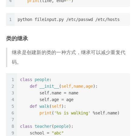
4
print
(line, end=
""
)
1
python fileinput.py /etc/passwd /etc/hosts
类的继承
继承是创建新的类的一种方式，继承可以减少重复代
码。
1
class
people
:
2
def
__init__
(
self,name,age
):
3
        self.name = name
4
        self.age = age
5
def
walk
(
self
):
6
print
(
'%s is walking'
 %self.name)
7
8
class
teacher
(
people
):
9
    school = 
"abc"