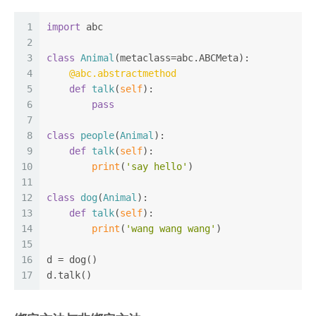
1
import
 abc
2
3
class
Animal
(metaclass=abc.ABCMeta):
4
    @abc.abstractmethod
5
def
talk
(
self
):
6
pass
7
8
class
people
(
Animal
):
9
def
talk
(
self
):
10
print
(
'say hello'
)
11
12
class
dog
(
Animal
):
13
def
talk
(
self
):
14
print
(
'wang wang wang'
)
15
16
d = dog()
17
d.talk()